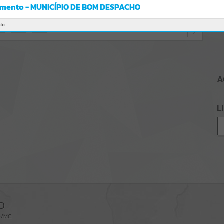
mento - MUNICÍPIO DE BOM DESPACHO
do.
A
L
O
ho/MG