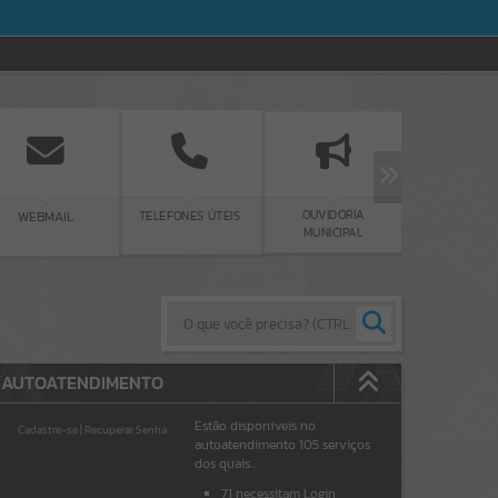
CARTA DE SERVIÇOS
OUVIDORIA
TELEFONES ÚTEIS
MUNICIPAL
AUTOATENDIMENTO
Estão disponíveis no
Cadastre-se
|
Recuperar Senha
autoatendimento
105
serviços
dos quais...
71
necessitam Login