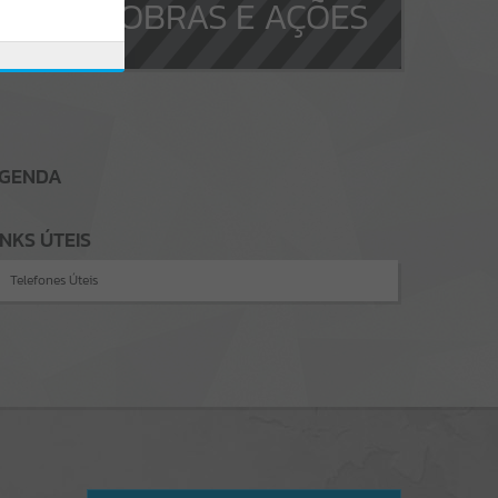
OBRAS E AÇÕES
GENDA
INKS ÚTEIS
Telefones Úteis