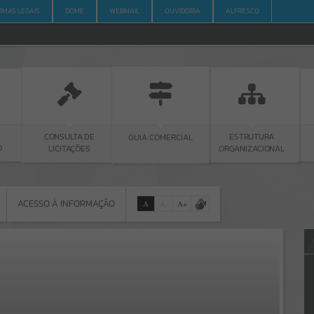
RMAS LEGAIS
DOME
WEBMAIL
OUVIDORIA
ALFRESCO
ONSULTA DE
GUIA COMERCIAL
WEBMAIL
ESTRUTURA
LICITAÇÕES
ORGANIZACIONAL
ACESSO À INFORMAÇÃO
A
A
-
A
+
ACESSO À INFORMAÇÃO
Por favor, aguarde...