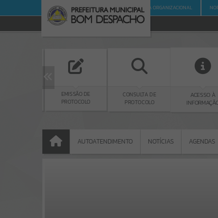
PÁGINA INICIAL
ESTRUTURA ORGANIZACIONAL
NO
S
EMISSÃO DE
CONSULTA DE
ACESSO À
C
PROTOCOLO
PROTOCOLO
INFORMAÇÃO
AUTOATENDIMENTO
NOTÍCIAS
AGENDAS
AUTOATENDIMENTO
NOTÍCIAS
AGENDAS
Portais
NOTÍCIAS
SERVIÇOS
PÁGINAS