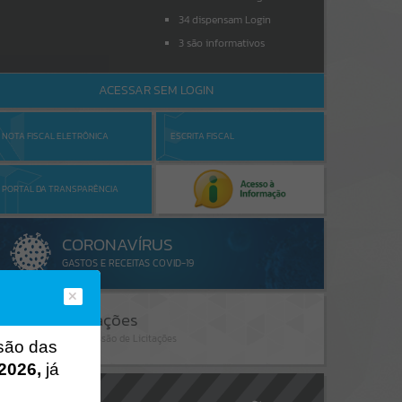
34
dispensam Login
3
são informativos
ACESSAR SEM LOGIN
NOTA FISCAL ELETRÔNICA
ESCRITA FISCAL
PORTAL DA TRANSPARÊNCIA
ssão das
2026,
já