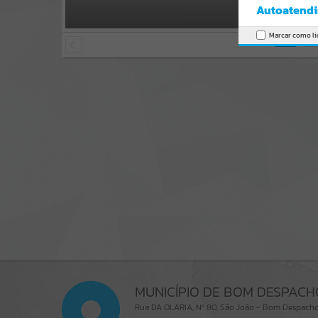
Autoatendi
Marcar como li
MUNICÍPIO DE BOM DESPACH
Rua DA OLARIA, Nº 80, São João - Bom Despac